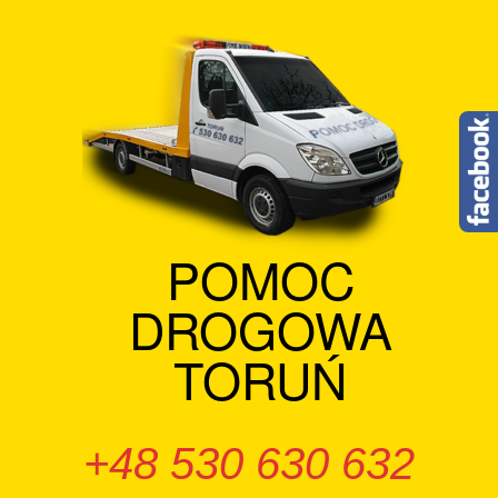
Skip
to
content
POMOC
DROGOWA
TORUŃ
+48 530 630 632