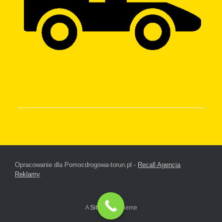
Opracowanie dla Pomocdrogowa-torun.pl -
Recall Agencja
Reklamy
A
SiteOrigin
Theme